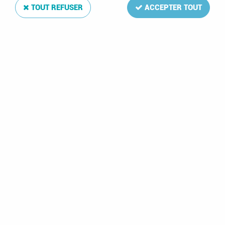
TOUT REFUSER
ACCEPTER TOUT
Pays-Bas 2017 Feuilles annuelles Luxe pour Timbres
DAVO
Soyez le premier à donner votre avis !
62
,
75
€
TTC
Réf. :
DA157
La mise à jour Luxe
Pays-Bas 2017
de votre album de timbres
comprend: