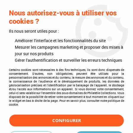
0
Nous autorisez-vous à utiliser vos
cookies ?
Ils nous seront utiles pour :
Accueil
>
Philatélie
>
Les articles DAVO
>
DAVO Luxe (avec pochettes)
>
Mises à jour annuelles
>
Mises à jour 2017
>
Pays-Bas 2017 Feuilles
Améliorer l'interface et les fonctionnalités du site
annuelles Luxe pour Timbres DAVO
Mesurer les campagnes marketing et proposer des mises à
jour sur nos produits
Gérer l'authentification et surveiller les erreurs techniques
Certains cookies sont nécessaires à des fins techniques, ils sont donc dispensés de
consentement. D'autres, non obligatoires, peuvent être utilisés pour la
personnalisation des annonces et du contenu, la mesure des annonces et du contenu,
la connaissance de l'audience et le développement de produits, les données de
géolocalisation précises et l'identification par le balayage de l'appareil, le stockage
et/ou l'accès aux informations sur un appareil. Si vous donnez votre consentement,
celui-ci sera valable sur l’ensemble des sous-domaines de Philatélie Collections. Vous
disposez de la possibilité de retirer votre consentement à tout moment en cliquant sur
le widget en bas à droite de la page. Pour en savoir plus, consulter notre politique de
cookie.
CONFIGURER