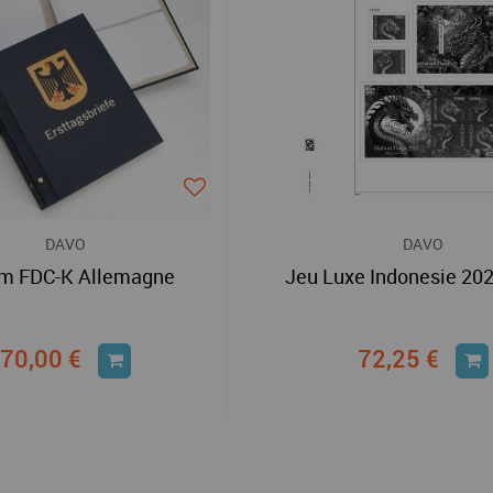
DAVO
DAVO
m FDC-K Allemagne
Jeu Luxe Indonesie 20
70,00 €
72,25 €