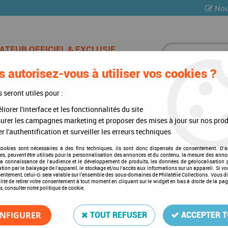
Nou
 autorisez-vous à utiliser vos cookies ?
ES DE CHAMPAGNE
CARTES POSTALES
MULTI-COLLE
s seront utiles pour :
iorer l'interface et les fonctionnalités du site
)
>
Mises à jour annuelles
>
Mises à jour 2018
>
Jeu Luxe Nations Unies 
urer les campagnes marketing et proposer des mises à jour sur nos prod
r l'authentification et surveiller les erreurs techniques
cookies sont nécessaires à des fins techniques, ils sont donc dispensés de consentement. D'a
res, peuvent être utilisés pour la personnalisation des annonces et du contenu, la mesure des anno
Jeu Luxe Nations Unies Un
la connaissance de l'audience et le développement de produits, les données de géolocalisation p
cation par le balayage de l'appareil, le stockage et/ou l'accès aux informations sur un appareil. Si 
Soyez le premier à donner votre a
sentement, celui-ci sera valable sur l’ensemble des sous-domaines de Philatélie Collections. Vous d
lité de retirer votre consentement à tout moment en cliquant sur le widget en bas à droite de la pa
s, consulter notre politique de cookie.
30
,
00
€
TTC
NFIGURER
TOUT REFUSER
ACCEPTER 
Réf. :
DA17258