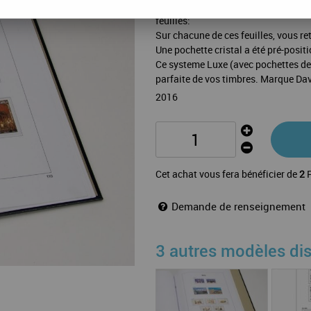
La mise a jour Luxe Malte 2016 de 
feuilles:
Sur chacune de ces feuilles, vous ret
Une pochette cristal a été pré-posit
Ce systeme Luxe (avec pochettes de 
parfaite de vos timbres. Marque Da
2016
Cet achat vous fera bénéficier de
2
P
Demande de renseignement
3 autres modèles di