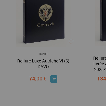
DAVO
Reliur
Reliure Luxe Autriche VI (6)
livrée
DAVO
2025/
74,00 €
134