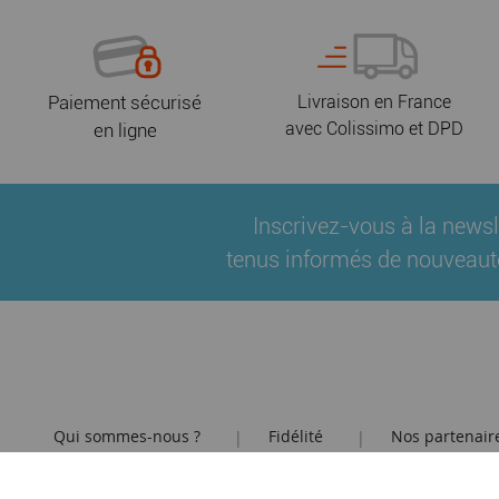
Paiement sécurisé
Livraison en France
avec Colissimo et DPD
en ligne
Inscrivez-vous à la newsl
tenus informés de nouveaut
Qui sommes-nous ?
Fidélité
Nos partenair
|
|