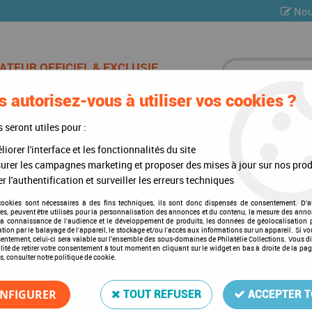
Nou
 autorisez-vous à utiliser vos cookies ?
ES DE CHAMPAGNE
CARTES POSTALES
MULTI-COLLE
s seront utiles pour :
iorer l'interface et les fonctionnalités du site
)
>
Mises à jour annuelles
>
Mises à jour 2016
>
Malte 2016 Feuilles Ann
urer les campagnes marketing et proposer des mises à jour sur nos prod
r l'authentification et surveiller les erreurs techniques
cookies sont nécessaires à des fins techniques, ils sont donc dispensés de consentement. D'a
res, peuvent être utilisés pour la personnalisation des annonces et du contenu, la mesure des anno
Malte 2016 Feuilles Annuel
la connaissance de l'audience et le développement de produits, les données de géolocalisation p
cation par le balayage de l'appareil, le stockage et/ou l'accès aux informations sur un appareil. Si 
Soyez le premier à donner votre a
sentement, celui-ci sera valable sur l’ensemble des sous-domaines de Philatélie Collections. Vous d
lité de retirer votre consentement à tout moment en cliquant sur le widget en bas à droite de la pa
s, consulter notre politique de cookie.
25
,
25
€
TTC
NFIGURER
TOUT REFUSER
ACCEPTER 
Réf. :
DA6656