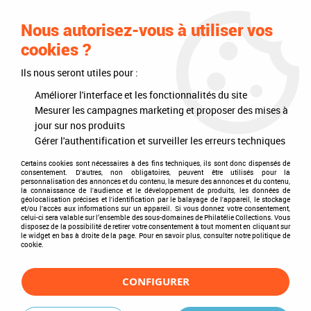
0
Nous autorisez-vous à utiliser vos
cookies ?
Ils nous seront utiles pour :
Accueil
>
Philatélie
>
Les articles DAVO
>
DAVO Luxe (avec pochettes)
>
Mises à jour annuelles
>
Mises à jour 2017
>
Lettonie 2017 Feuilles
Améliorer l'interface et les fonctionnalités du site
annuelles Luxe pour Timbres DAVO
Mesurer les campagnes marketing et proposer des mises à
jour sur nos produits
Gérer l'authentification et surveiller les erreurs techniques
Certains cookies sont nécessaires à des fins techniques, ils sont donc dispensés de
consentement. D'autres, non obligatoires, peuvent être utilisés pour la
personnalisation des annonces et du contenu, la mesure des annonces et du contenu,
la connaissance de l'audience et le développement de produits, les données de
géolocalisation précises et l'identification par le balayage de l'appareil, le stockage
et/ou l'accès aux informations sur un appareil. Si vous donnez votre consentement,
celui-ci sera valable sur l’ensemble des sous-domaines de Philatélie Collections. Vous
disposez de la possibilité de retirer votre consentement à tout moment en cliquant sur
le widget en bas à droite de la page. Pour en savoir plus, consulter notre politique de
cookie.
CONFIGURER