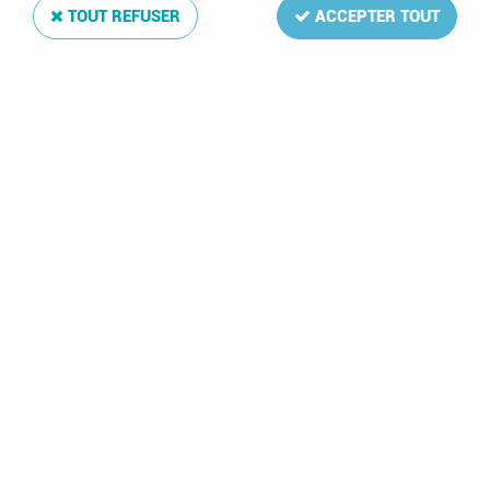
TOUT REFUSER
ACCEPTER TOUT
Lettonie 2017 Feuilles annuelles Luxe pour Timbres
DAVO
Soyez le premier à donner votre avis !
20
,
50
€
TTC
Réf. :
DA6357
La mise à jour Luxe
Lettonie 2017
de votre album de timbres
comprend: