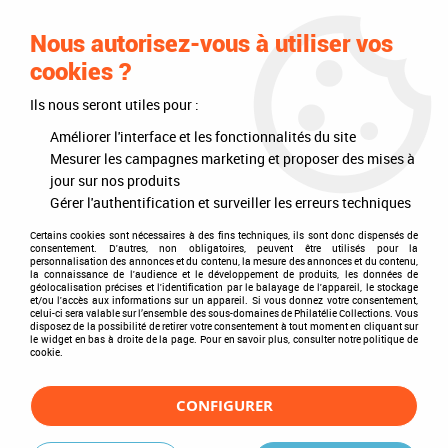
0
Nous autorisez-vous à utiliser vos
cookies ?
Ils nous seront utiles pour :
Accueil
>
Philatélie
>
Les articles DAVO
>
DAVO Luxe (avec pochettes)
>
Mises à jour annuelles
>
Mises à jour 2017
>
Irlande 2017 Feuilles
Améliorer l'interface et les fonctionnalités du site
annuelles Luxe pour Timbres DAVO
Mesurer les campagnes marketing et proposer des mises à
jour sur nos produits
Gérer l'authentification et surveiller les erreurs techniques
Certains cookies sont nécessaires à des fins techniques, ils sont donc dispensés de
consentement. D'autres, non obligatoires, peuvent être utilisés pour la
personnalisation des annonces et du contenu, la mesure des annonces et du contenu,
la connaissance de l'audience et le développement de produits, les données de
géolocalisation précises et l'identification par le balayage de l'appareil, le stockage
et/ou l'accès aux informations sur un appareil. Si vous donnez votre consentement,
celui-ci sera valable sur l’ensemble des sous-domaines de Philatélie Collections. Vous
disposez de la possibilité de retirer votre consentement à tout moment en cliquant sur
le widget en bas à droite de la page. Pour en savoir plus, consulter notre politique de
cookie.
CONFIGURER