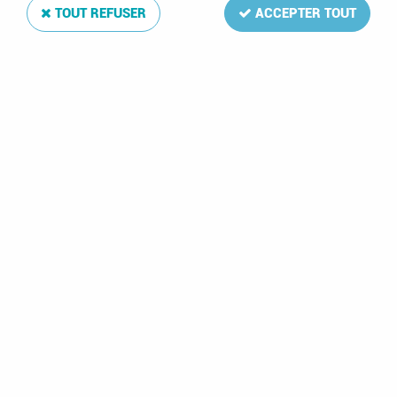
TOUT REFUSER
ACCEPTER TOUT
Irlande 2017 Feuilles annuelles Luxe pour Timbres
DAVO
Soyez le premier à donner votre avis !
39
,
25
€
TTC
Réf. :
DA5757
La mise à jour Luxe
Irlande 2017
de votre album de timbres
comprend: