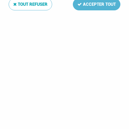
TOUT REFUSER
ACCEPTER TOUT
Jeu Luxe Ile de Man 2010
Soyez le premier à donner votre avis !
58
,
25
€
TTC
Réf. :
DA4950
La mise à jour Luxe 2010 de votre album de timbres Ile de Man
comprend: