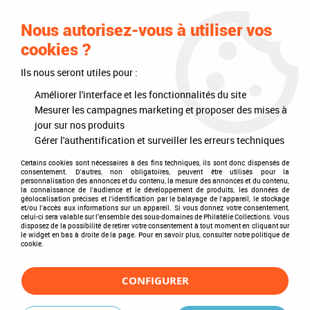
0
Nous autorisez-vous à utiliser vos
cookies ?
Ils nous seront utiles pour :
Accueil
>
Philatélie
>
Les articles DAVO
>
DAVO Luxe (avec pochettes)
>
Mises à jour annuelles
>
Jeu Luxe Ile de Man 2010
Améliorer l'interface et les fonctionnalités du site
Mesurer les campagnes marketing et proposer des mises à
jour sur nos produits
Gérer l'authentification et surveiller les erreurs techniques
Certains cookies sont nécessaires à des fins techniques, ils sont donc dispensés de
consentement. D'autres, non obligatoires, peuvent être utilisés pour la
personnalisation des annonces et du contenu, la mesure des annonces et du contenu,
la connaissance de l'audience et le développement de produits, les données de
géolocalisation précises et l'identification par le balayage de l'appareil, le stockage
et/ou l'accès aux informations sur un appareil. Si vous donnez votre consentement,
celui-ci sera valable sur l’ensemble des sous-domaines de Philatélie Collections. Vous
disposez de la possibilité de retirer votre consentement à tout moment en cliquant sur
le widget en bas à droite de la page. Pour en savoir plus, consulter notre politique de
cookie.
CONFIGURER