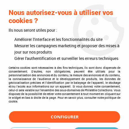
0
Nous autorisez-vous à utiliser vos
cookies ?
Ils nous seront utiles pour :
Accueil
>
Philatélie
>
Les articles DAVO
>
DAVO Luxe (avec pochettes)
>
Mises à jour annuelles
>
Mises à jour 2018
>
Jeu Luxe Hongrie 2018 pour
Améliorer l'interface et les fonctionnalités du site
Timbres DAVO
Mesurer les campagnes marketing et proposer des mises à
jour sur nos produits
Gérer l'authentification et surveiller les erreurs techniques
Certains cookies sont nécessaires à des fins techniques, ils sont donc dispensés de
consentement. D'autres, non obligatoires, peuvent être utilisés pour la
personnalisation des annonces et du contenu, la mesure des annonces et du contenu,
la connaissance de l'audience et le développement de produits, les données de
géolocalisation précises et l'identification par le balayage de l'appareil, le stockage
et/ou l'accès aux informations sur un appareil. Si vous donnez votre consentement,
celui-ci sera valable sur l’ensemble des sous-domaines de Philatélie Collections. Vous
disposez de la possibilité de retirer votre consentement à tout moment en cliquant sur
le widget en bas à droite de la page. Pour en savoir plus, consulter notre politique de
cookie.
CONFIGURER