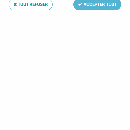
TOUT REFUSER
ACCEPTER TOUT
Jeu Luxe Hongrie 2018 pour Timbres DAVO
Soyez le premier à donner votre avis !
53
,
50
€
TTC
Réf. :
DA5558
La mise à jour Luxe 2008 de votre album de timbres Hongrie
comprend: