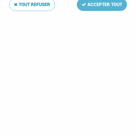
TOUT REFUSER
ACCEPTER TOUT
Jeu Luxe Hong Kong Chine 2023 DAVO
Soyez le premier à donner votre avis !
105
,
25
€
TTC