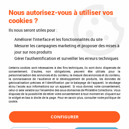
0
Nous autorisez-vous à utiliser vos
cookies ?
Ils nous seront utiles pour :
Accueil
>
Philatélie
>
Les articles DAVO
>
DAVO Luxe (avec pochettes)
>
Mises à jour annuelles
>
Mises à jour 2023
>
Jeu Luxe Hong Kong Chine
Améliorer l'interface et les fonctionnalités du site
2023 DAVO
Mesurer les campagnes marketing et proposer des mises à
jour sur nos produits
Gérer l'authentification et surveiller les erreurs techniques
Certains cookies sont nécessaires à des fins techniques, ils sont donc dispensés de
consentement. D'autres, non obligatoires, peuvent être utilisés pour la
personnalisation des annonces et du contenu, la mesure des annonces et du contenu,
la connaissance de l'audience et le développement de produits, les données de
géolocalisation précises et l'identification par le balayage de l'appareil, le stockage
et/ou l'accès aux informations sur un appareil. Si vous donnez votre consentement,
celui-ci sera valable sur l’ensemble des sous-domaines de Philatélie Collections. Vous
disposez de la possibilité de retirer votre consentement à tout moment en cliquant sur
le widget en bas à droite de la page. Pour en savoir plus, consulter notre politique de
cookie.
CONFIGURER