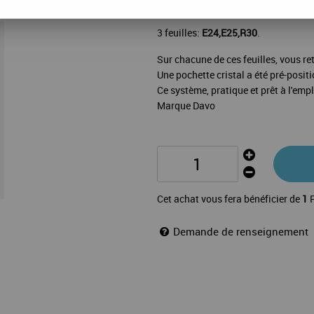
La mise à jour Luxe Grande-Bretagn
3 feuilles:
E24,E25,R30
.
Sur chacune de ces feuilles, vous ret
Une pochette cristal a été pré-posit
Ce système, pratique et prêt à l'emp
Marque Davo
Cet achat vous fera bénéficier de
1
P
Demande de renseignement