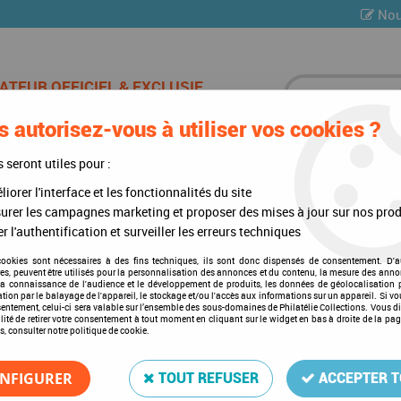
Nou
 autorisez-vous à utiliser vos cookies ?
ES DE CHAMPAGNE
CARTES POSTALES
MULTI-COLLE
s seront utiles pour :
iorer l'interface et les fonctionnalités du site
)
>
Mises à jour annuelles
>
Mises à jour 2021
>
Jeu Luxe Grande-Bretag
urer les campagnes marketing et proposer des mises à jour sur nos prod
r l'authentification et surveiller les erreurs techniques
cookies sont nécessaires à des fins techniques, ils sont donc dispensés de consentement. D'a
res, peuvent être utilisés pour la personnalisation des annonces et du contenu, la mesure des anno
Jeu Luxe Grande-Bretagne 
la connaissance de l'audience et le développement de produits, les données de géolocalisation p
cation par le balayage de l'appareil, le stockage et/ou l'accès aux informations sur un appareil. Si 
Soyez le premier à donner votre a
sentement, celui-ci sera valable sur l’ensemble des sous-domaines de Philatélie Collections. Vous d
lité de retirer votre consentement à tout moment en cliquant sur le widget en bas à droite de la pa
s, consulter notre politique de cookie.
15
,
75
€
TTC
NFIGURER
TOUT REFUSER
ACCEPTER 
Réf. :
DA54251