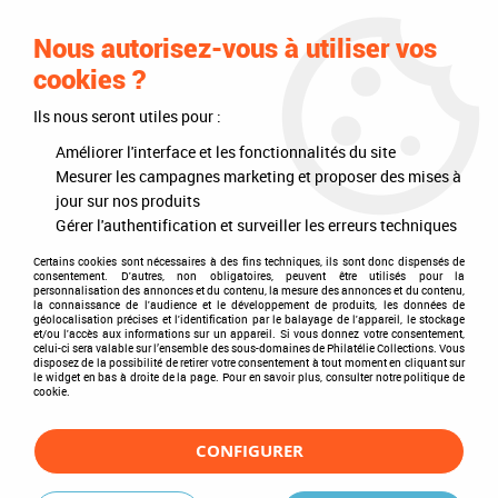
0
Nous autorisez-vous à utiliser vos
cookies ?
Ils nous seront utiles pour :
Accueil
>
Philatélie
>
Les articles DAVO
>
DAVO Luxe (avec pochettes)
>
Mises à jour annuelles
>
Mises à jour 2018
>
Jeu Luxe Féroe 2018 pour
Améliorer l'interface et les fonctionnalités du site
Timbres DAVO
Mesurer les campagnes marketing et proposer des mises à
jour sur nos produits
Gérer l'authentification et surveiller les erreurs techniques
Certains cookies sont nécessaires à des fins techniques, ils sont donc dispensés de
consentement. D'autres, non obligatoires, peuvent être utilisés pour la
personnalisation des annonces et du contenu, la mesure des annonces et du contenu,
la connaissance de l'audience et le développement de produits, les données de
géolocalisation précises et l'identification par le balayage de l'appareil, le stockage
et/ou l'accès aux informations sur un appareil. Si vous donnez votre consentement,
celui-ci sera valable sur l’ensemble des sous-domaines de Philatélie Collections. Vous
disposez de la possibilité de retirer votre consentement à tout moment en cliquant sur
le widget en bas à droite de la page. Pour en savoir plus, consulter notre politique de
cookie.
CONFIGURER