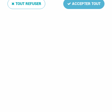
TOUT REFUSER
ACCEPTER TOUT
Jeu Luxe Féroe 2018 pour Timbres DAVO
Soyez le premier à donner votre avis !
46
,
25
€
TTC
Réf. :
DA3458
La mise à jour Luxe 2008 de votre album de timbres Féroe
comprend: