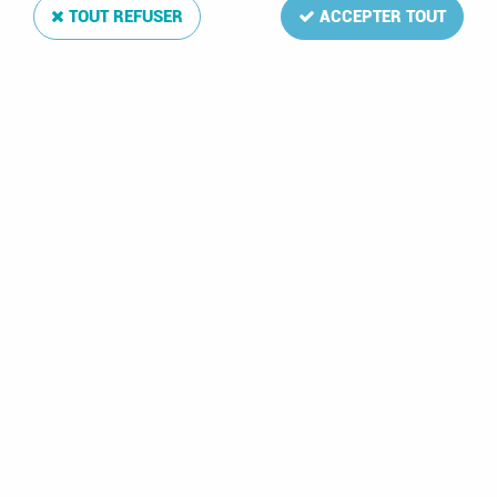
TOUT REFUSER
ACCEPTER TOUT
Jeu Luxe Estonie 2006
Soyez le premier à donner votre avis !
30
,
00
€
TTC
Réf. :
DA5356
Jeu Luxe Estonie 2006