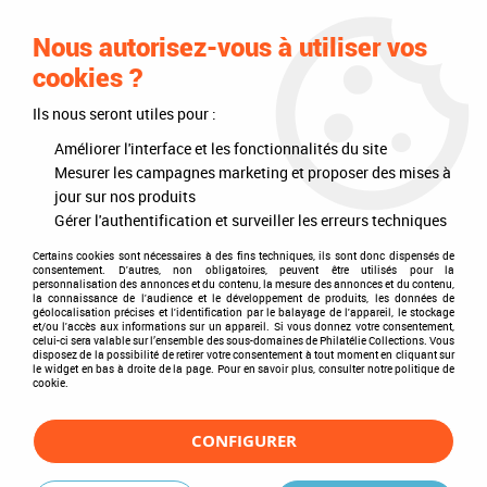
0
Nous autorisez-vous à utiliser vos
cookies ?
Ils nous seront utiles pour :
Accueil
>
Philatélie
>
Les articles DAVO
>
DAVO Luxe (avec pochettes)
>
Mises à jour annuelles
>
Jeu Luxe Estonie 2006
Améliorer l'interface et les fonctionnalités du site
Mesurer les campagnes marketing et proposer des mises à
jour sur nos produits
Gérer l'authentification et surveiller les erreurs techniques
Certains cookies sont nécessaires à des fins techniques, ils sont donc dispensés de
consentement. D'autres, non obligatoires, peuvent être utilisés pour la
personnalisation des annonces et du contenu, la mesure des annonces et du contenu,
la connaissance de l'audience et le développement de produits, les données de
géolocalisation précises et l'identification par le balayage de l'appareil, le stockage
et/ou l'accès aux informations sur un appareil. Si vous donnez votre consentement,
celui-ci sera valable sur l’ensemble des sous-domaines de Philatélie Collections. Vous
disposez de la possibilité de retirer votre consentement à tout moment en cliquant sur
le widget en bas à droite de la page. Pour en savoir plus, consulter notre politique de
cookie.
CONFIGURER