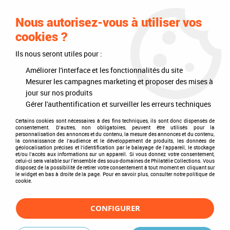
0
Nous autorisez-vous à utiliser vos
cookies ?
Ils nous seront utiles pour :
Accueil
>
Philatélie
>
Les articles DAVO
>
DAVO Luxe (avec pochettes)
>
Mises à jour annuelles
>
Jeu Luxe Belgique Cartes Postales 2009
Améliorer l'interface et les fonctionnalités du site
Mesurer les campagnes marketing et proposer des mises à
jour sur nos produits
Gérer l'authentification et surveiller les erreurs techniques
Certains cookies sont nécessaires à des fins techniques, ils sont donc dispensés de
consentement. D'autres, non obligatoires, peuvent être utilisés pour la
personnalisation des annonces et du contenu, la mesure des annonces et du contenu,
la connaissance de l'audience et le développement de produits, les données de
géolocalisation précises et l'identification par le balayage de l'appareil, le stockage
et/ou l'accès aux informations sur un appareil. Si vous donnez votre consentement,
celui-ci sera valable sur l’ensemble des sous-domaines de Philatélie Collections. Vous
disposez de la possibilité de retirer votre consentement à tout moment en cliquant sur
le widget en bas à droite de la page. Pour en savoir plus, consulter notre politique de
cookie.
CONFIGURER