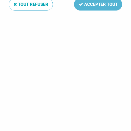
TOUT REFUSER
ACCEPTER TOUT
Jeu Luxe Belgique Cartes Postales 2009
Soyez le premier à donner votre avis !
30
,
00
€
TTC
Réf. :
DA21959
La mise à jour Luxe 2009 de votre album de timbres Belgique Cartes
Postales comprend: