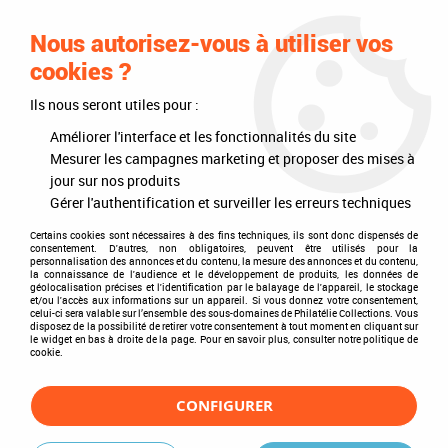
0
Nous autorisez-vous à utiliser vos
cookies ?
Ils nous seront utiles pour :
Accueil
>
Philatélie
>
Les articles DAVO
>
DAVO Luxe (avec pochettes)
>
Mises à jour annuelles
>
Mises à jour 2021
>
Jeu Luxe Aruba 2021 pour
Améliorer l'interface et les fonctionnalités du site
Timbres DAVO
Mesurer les campagnes marketing et proposer des mises à
jour sur nos produits
Gérer l'authentification et surveiller les erreurs techniques
Certains cookies sont nécessaires à des fins techniques, ils sont donc dispensés de
consentement. D'autres, non obligatoires, peuvent être utilisés pour la
personnalisation des annonces et du contenu, la mesure des annonces et du contenu,
la connaissance de l'audience et le développement de produits, les données de
géolocalisation précises et l'identification par le balayage de l'appareil, le stockage
et/ou l'accès aux informations sur un appareil. Si vous donnez votre consentement,
celui-ci sera valable sur l’ensemble des sous-domaines de Philatélie Collections. Vous
disposez de la possibilité de retirer votre consentement à tout moment en cliquant sur
le widget en bas à droite de la page. Pour en savoir plus, consulter notre politique de
cookie.
CONFIGURER