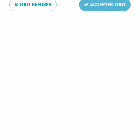
TOUT REFUSER
ACCEPTER TOUT
Jeu Luxe Aruba 2021 pour Timbres DAVO
Soyez le premier à donner votre avis !
11
,
00
€
TTC
Réf. :
DA1051
La mise à jour Luxe 2011 de votre album de timbres Aruba 2011
comprend: