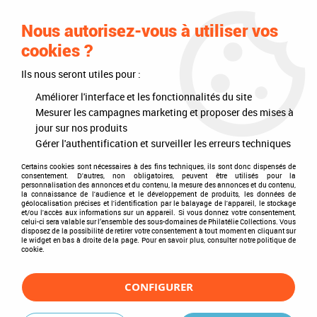
0
Nous autorisez-vous à utiliser vos
cookies ?
Ils nous seront utiles pour :
Accueil
>
Philatélie
>
Les articles DAVO
>
Nouveautés
>
Autres marques AV, Cérès, Leuchtturm, Lindner, Safe, Yvert
>
Lindner
>
Améliorer l'interface et les fonctionnalités du site
Jeu France CNEP 2025 (S55-S56) Lindner
Mesurer les campagnes marketing et proposer des mises à
jour sur nos produits
Gérer l'authentification et surveiller les erreurs techniques
Certains cookies sont nécessaires à des fins techniques, ils sont donc dispensés de
consentement. D'autres, non obligatoires, peuvent être utilisés pour la
personnalisation des annonces et du contenu, la mesure des annonces et du contenu,
la connaissance de l'audience et le développement de produits, les données de
géolocalisation précises et l'identification par le balayage de l'appareil, le stockage
et/ou l'accès aux informations sur un appareil. Si vous donnez votre consentement,
celui-ci sera valable sur l’ensemble des sous-domaines de Philatélie Collections. Vous
disposez de la possibilité de retirer votre consentement à tout moment en cliquant sur
le widget en bas à droite de la page. Pour en savoir plus, consulter notre politique de
cookie.
CONFIGURER