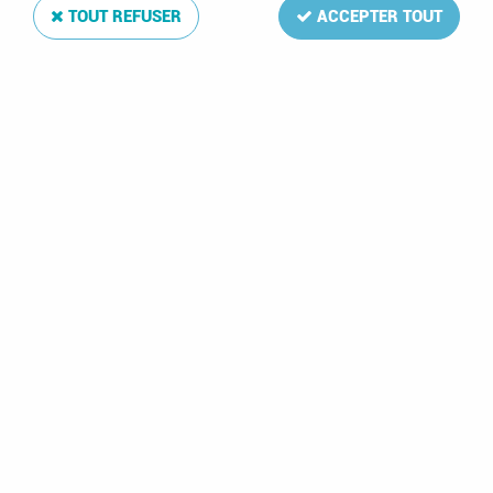
TOUT REFUSER
ACCEPTER TOUT
Jeu France CNEP 2025 (S55-S56) Lindner
Soyez le premier à donner votre avis !
11
,
80
€
TTC
Réf. :
LIJFRA25F
AJOUTER AU PANIER