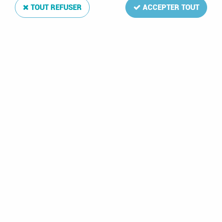
TOUT REFUSER
ACCEPTER TOUT
Gaines Enveloppe pour Documents Exposition (10)
DAVO
Soyez le premier à donner votre avis !
19
,
00
€
TTC
Réf. :
DA39200
Gains Exposition (10)