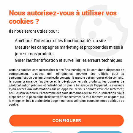
0
Nous autorisez-vous à utiliser vos
cookies ?
Ils nous seront utiles pour :
Accueil
>
Philatélie
>
Feuilles neutres
>
Gaines Enveloppe pour
Documents Exposition (10) DAVO
Améliorer l'interface et les fonctionnalités du site
Mesurer les campagnes marketing et proposer des mises à
jour sur nos produits
Gérer l'authentification et surveiller les erreurs techniques
Certains cookies sont nécessaires à des fins techniques, ils sont donc dispensés de
consentement. D'autres, non obligatoires, peuvent être utilisés pour la
personnalisation des annonces et du contenu, la mesure des annonces et du contenu,
la connaissance de l'audience et le développement de produits, les données de
géolocalisation précises et l'identification par le balayage de l'appareil, le stockage
et/ou l'accès aux informations sur un appareil. Si vous donnez votre consentement,
celui-ci sera valable sur l’ensemble des sous-domaines de Philatélie Collections. Vous
disposez de la possibilité de retirer votre consentement à tout moment en cliquant sur
le widget en bas à droite de la page. Pour en savoir plus, consulter notre politique de
cookie.
CONFIGURER