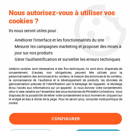
0
Nous autorisez-vous à utiliser vos
cookies ?
Ils nous seront utiles pour :
Accueil
>
Philatélie
>
Les articles DAVO
>
DAVO Luxe (avec pochettes)
>
Mises à jour annuelles
>
Mises à jour 2017
>
France 2017/2ème
Améliorer l'interface et les fonctionnalités du site
Semestre Feuilles Annuelles Luxe pour Timbres DAVO
Mesurer les campagnes marketing et proposer des mises à
jour sur nos produits
Gérer l'authentification et surveiller les erreurs techniques
Certains cookies sont nécessaires à des fins techniques, ils sont donc dispensés de
consentement. D'autres, non obligatoires, peuvent être utilisés pour la
personnalisation des annonces et du contenu, la mesure des annonces et du contenu,
la connaissance de l'audience et le développement de produits, les données de
géolocalisation précises et l'identification par le balayage de l'appareil, le stockage
et/ou l'accès aux informations sur un appareil. Si vous donnez votre consentement,
celui-ci sera valable sur l’ensemble des sous-domaines de Philatélie Collections. Vous
disposez de la possibilité de retirer votre consentement à tout moment en cliquant sur
le widget en bas à droite de la page. Pour en savoir plus, consulter notre politique de
cookie.
CONFIGURER