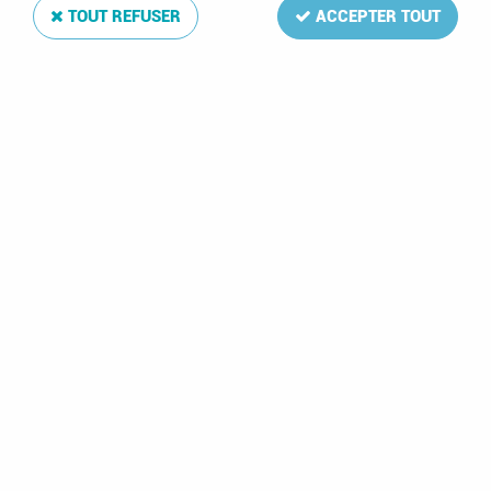
TOUT REFUSER
ACCEPTER TOUT
France 2017/2ème Semestre Feuilles Annuelles Luxe
pour Timbres DAVO
Soyez le premier à donner votre avis !
56
,
25
€
TTC
Réf. :
DA37257
La mise à jour Luxe
France ace 2017/2ème semestre
de votre album
de timbres comprend: