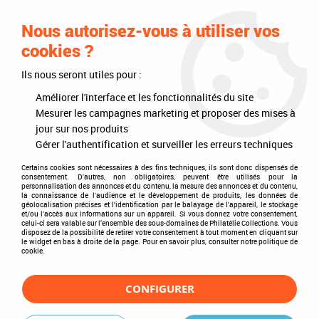
0
Nous autorisez-vous à utiliser vos
cookies ?
Ils nous seront utiles pour :
Accueil
>
Philatélie
>
Les articles DAVO
>
DAVO Luxe (avec pochettes)
>
Mises à jour annuelles
>
Mises à jour France
>
Jeu Luxe France 1986 (8)
Améliorer l'interface et les fonctionnalités du site
pour Timbres DAVO
Mesurer les campagnes marketing et proposer des mises à
jour sur nos produits
Gérer l'authentification et surveiller les erreurs techniques
Certains cookies sont nécessaires à des fins techniques, ils sont donc dispensés de
consentement. D'autres, non obligatoires, peuvent être utilisés pour la
personnalisation des annonces et du contenu, la mesure des annonces et du contenu,
la connaissance de l'audience et le développement de produits, les données de
géolocalisation précises et l'identification par le balayage de l'appareil, le stockage
et/ou l'accès aux informations sur un appareil. Si vous donnez votre consentement,
celui-ci sera valable sur l’ensemble des sous-domaines de Philatélie Collections. Vous
disposez de la possibilité de retirer votre consentement à tout moment en cliquant sur
le widget en bas à droite de la page. Pour en savoir plus, consulter notre politique de
cookie.
CONFIGURER