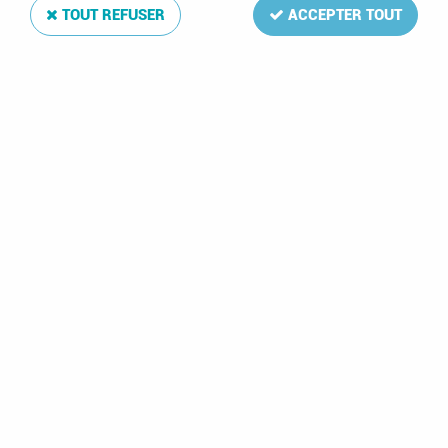
TOUT REFUSER
ACCEPTER TOUT
Jeu Luxe France 1986 (8) pour Timbres DAVO
Soyez le premier à donner votre avis !
40
,
75
€
TTC
Réf. :
DA375686
La mise à jour Luxe 1986 de votre album de timbres France
comprend: