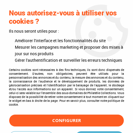
0
Nous autorisez-vous à utiliser vos
cookies ?
Ils nous seront utiles pour :
Accueil
>
Marques
>
DAVO
>
Feuilles Kosmos Luxe Euro I 12 Pays de
l'Euro
Améliorer l'interface et les fonctionnalités du site
Mesurer les campagnes marketing et proposer des mises à
jour sur nos produits
Gérer l'authentification et surveiller les erreurs techniques
Certains cookies sont nécessaires à des fins techniques, ils sont donc dispensés de
consentement. D'autres, non obligatoires, peuvent être utilisés pour la
personnalisation des annonces et du contenu, la mesure des annonces et du contenu,
la connaissance de l'audience et le développement de produits, les données de
géolocalisation précises et l'identification par le balayage de l'appareil, le stockage
et/ou l'accès aux informations sur un appareil. Si vous donnez votre consentement,
celui-ci sera valable sur l’ensemble des sous-domaines de Philatélie Collections. Vous
disposez de la possibilité de retirer votre consentement à tout moment en cliquant sur
le widget en bas à droite de la page. Pour en savoir plus, consulter notre politique de
cookie.
CONFIGURER