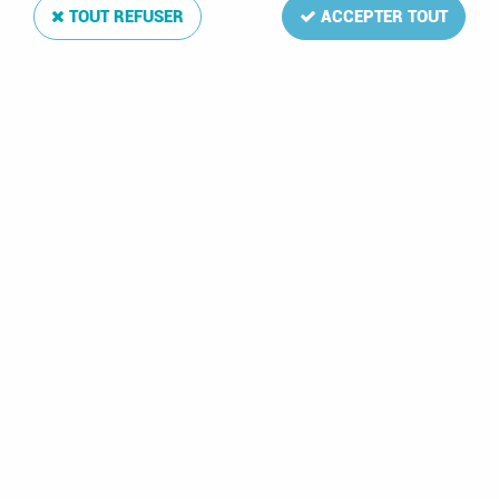
TOUT REFUSER
ACCEPTER TOUT
Feuilles Kosmos Luxe Euro I 12 Pays de l'Euro
Soyez le premier à donner votre avis !
57
,
00
€
TTC
Réf. :
DA29759
Feuilles Kosmos Luxe Euro I 12 Pays de l'Euro