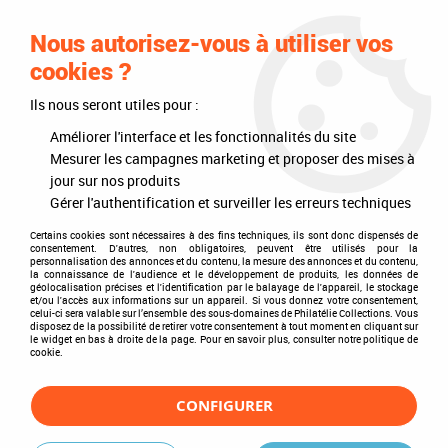
0
Nous autorisez-vous à utiliser vos
cookies ?
Ils nous seront utiles pour :
Accueil
>
Philatélie
>
Les articles DAVO
>
DAVO Luxe (avec pochettes)
>
Mises à jour annuelles
>
Mises à jour France
>
Améliorer l'interface et les fonctionnalités du site
Jeux Luxe France Croix-Rouge (1D)
>
Feuille Luxe France bloc Croix-
Mesurer les campagnes marketing et proposer des mises à
Rouge 2015 (B169) DAVO
jour sur nos produits
Gérer l'authentification et surveiller les erreurs techniques
Certains cookies sont nécessaires à des fins techniques, ils sont donc dispensés de
consentement. D'autres, non obligatoires, peuvent être utilisés pour la
personnalisation des annonces et du contenu, la mesure des annonces et du contenu,
la connaissance de l'audience et le développement de produits, les données de
géolocalisation précises et l'identification par le balayage de l'appareil, le stockage
et/ou l'accès aux informations sur un appareil. Si vous donnez votre consentement,
celui-ci sera valable sur l’ensemble des sous-domaines de Philatélie Collections. Vous
disposez de la possibilité de retirer votre consentement à tout moment en cliquant sur
le widget en bas à droite de la page. Pour en savoir plus, consulter notre politique de
cookie.
CONFIGURER