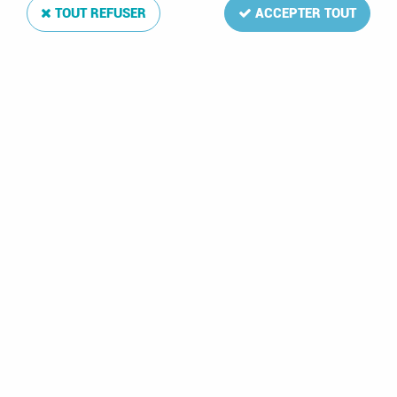
TOUT REFUSER
ACCEPTER TOUT
Feuille Luxe France bloc Croix-Rouge 2015 (B169)
DAVO
Soyez le premier à donner votre avis !
6
,
50
€
TTC
Réf. :
DA13785-15B
La Feuille Bloc Luxe 2015 de votre album de timbres France Croix-