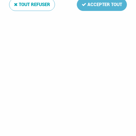
TOUT REFUSER
ACCEPTER TOUT
Bandes Davo Alba A112
Soyez le premier à donner votre avis !
9
,
50
€
TTC
Réf. :
DA12112
Les bandes et pochettes DAVO protègent chaque timbre de manière
optimale.