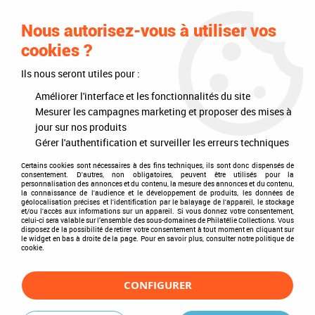
0
Nous autorisez-vous à utiliser vos
cookies ?
Ils nous seront utiles pour :
Accueil
>
Philatélie
>
Les articles DAVO
>
Bandes et pochettes
>
Bandes gommées 1 soudure
>
Alba antireflet fond Transparent
>
Bandes
Améliorer l'interface et les fonctionnalités du site
Davo Alba A112
Mesurer les campagnes marketing et proposer des mises à
jour sur nos produits
Gérer l'authentification et surveiller les erreurs techniques
Certains cookies sont nécessaires à des fins techniques, ils sont donc dispensés de
consentement. D'autres, non obligatoires, peuvent être utilisés pour la
personnalisation des annonces et du contenu, la mesure des annonces et du contenu,
la connaissance de l'audience et le développement de produits, les données de
géolocalisation précises et l'identification par le balayage de l'appareil, le stockage
et/ou l'accès aux informations sur un appareil. Si vous donnez votre consentement,
celui-ci sera valable sur l’ensemble des sous-domaines de Philatélie Collections. Vous
disposez de la possibilité de retirer votre consentement à tout moment en cliquant sur
le widget en bas à droite de la page. Pour en savoir plus, consulter notre politique de
cookie.
CONFIGURER