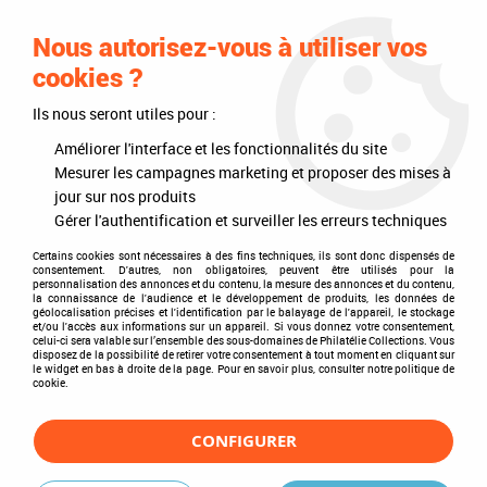
0
Nous autorisez-vous à utiliser vos
cookies ?
Ils nous seront utiles pour :
Accueil
>
Philatélie
>
Les articles DAVO
>
DAVO Regular (sans pochette)
>
Albums
>
Album Regular Russie VII 2003-2009
Améliorer l'interface et les fonctionnalités du site
Mesurer les campagnes marketing et proposer des mises à
jour sur nos produits
Gérer l'authentification et surveiller les erreurs techniques
Certains cookies sont nécessaires à des fins techniques, ils sont donc dispensés de
consentement. D'autres, non obligatoires, peuvent être utilisés pour la
personnalisation des annonces et du contenu, la mesure des annonces et du contenu,
la connaissance de l'audience et le développement de produits, les données de
géolocalisation précises et l'identification par le balayage de l'appareil, le stockage
et/ou l'accès aux informations sur un appareil. Si vous donnez votre consentement,
celui-ci sera valable sur l’ensemble des sous-domaines de Philatélie Collections. Vous
disposez de la possibilité de retirer votre consentement à tout moment en cliquant sur
le widget en bas à droite de la page. Pour en savoir plus, consulter notre politique de
cookie.
CONFIGURER