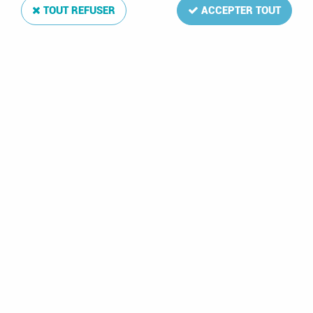
TOUT REFUSER
ACCEPTER TOUT
Album Regular Russie VII 2003-2009
Soyez le premier à donner votre avis !
173
,
00
€
TTC
Réf. :
DA17762
88 feuilles: 2003:1-7,B1-7;2004:1-8,B1-5;2005:1-5,B1-7;2006:1-8,B1-
6;2007:1-4,B1-7;2008:1-6,B1-5;2009:1-6,B1-7