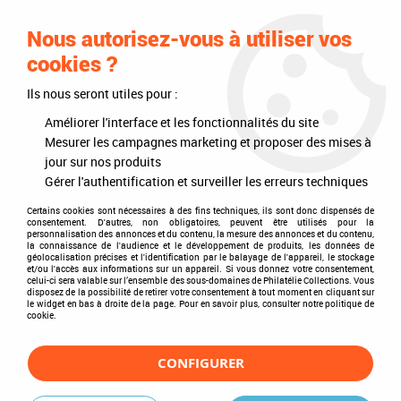
0
Nous autorisez-vous à utiliser vos
cookies ?
Ils nous seront utiles pour :
Accueil
>
Philatélie
>
Les articles DAVO
>
DAVO Regular (sans pochette)
>
Albums
>
Album Regular Pologne III 1960-1969
Améliorer l'interface et les fonctionnalités du site
Mesurer les campagnes marketing et proposer des mises à
jour sur nos produits
Gérer l'authentification et surveiller les erreurs techniques
Certains cookies sont nécessaires à des fins techniques, ils sont donc dispensés de
consentement. D'autres, non obligatoires, peuvent être utilisés pour la
personnalisation des annonces et du contenu, la mesure des annonces et du contenu,
la connaissance de l'audience et le développement de produits, les données de
géolocalisation précises et l'identification par le balayage de l'appareil, le stockage
et/ou l'accès aux informations sur un appareil. Si vous donnez votre consentement,
celui-ci sera valable sur l’ensemble des sous-domaines de Philatélie Collections. Vous
disposez de la possibilité de retirer votre consentement à tout moment en cliquant sur
le widget en bas à droite de la page. Pour en savoir plus, consulter notre politique de
cookie.
CONFIGURER