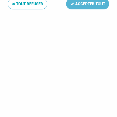
TOUT REFUSER
ACCEPTER TOUT
Album Regular Pologne III 1960-1969
Soyez le premier à donner votre avis !
173
,
00
€
TTC
Réf. :
DA7463
85 feuilles: 1960:1-5,B1;1961:1-6,B1;1962:1-7,B1;1963:1-5,B1-
2;1964:1-9,B1-2;1965:1-8,B1;1966:1-8,B1;1967:1-7,B1;1968:1-
8;1969:1-9