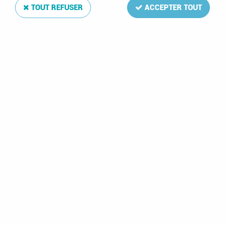
TOUT REFUSER
ACCEPTER TOUT
Album Regular Irlande I 1922-1989
Soyez le premier à donner votre avis !
168
,
00
€
TTC
Réf. :
DA5761
83 feuilles: 1-67(33/34,incl.1a,3a,55a,58a,61a,62a,64a,67a),A1,B1-
5,PD1-3