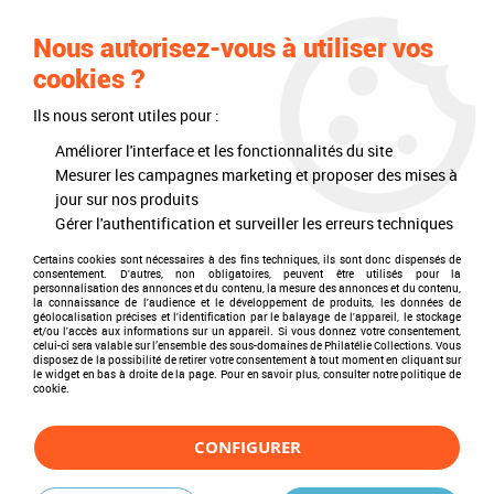
0
Nous autorisez-vous à utiliser vos
cookies ?
Ils nous seront utiles pour :
Accueil
>
Philatélie
>
Les articles DAVO
>
DAVO Regular (sans pochette)
>
Albums
>
Album Regular Irlande I 1922-1989
Améliorer l'interface et les fonctionnalités du site
Mesurer les campagnes marketing et proposer des mises à
jour sur nos produits
Gérer l'authentification et surveiller les erreurs techniques
Certains cookies sont nécessaires à des fins techniques, ils sont donc dispensés de
consentement. D'autres, non obligatoires, peuvent être utilisés pour la
personnalisation des annonces et du contenu, la mesure des annonces et du contenu,
la connaissance de l'audience et le développement de produits, les données de
géolocalisation précises et l'identification par le balayage de l'appareil, le stockage
et/ou l'accès aux informations sur un appareil. Si vous donnez votre consentement,
celui-ci sera valable sur l’ensemble des sous-domaines de Philatélie Collections. Vous
disposez de la possibilité de retirer votre consentement à tout moment en cliquant sur
le widget en bas à droite de la page. Pour en savoir plus, consulter notre politique de
cookie.
CONFIGURER