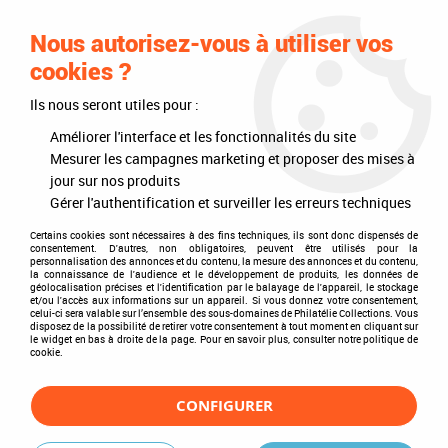
0
Nous autorisez-vous à utiliser vos
cookies ?
Ils nous seront utiles pour :
Accueil
>
Philatélie
>
Les articles DAVO
>
DAVO Regular (sans pochette)
>
Albums
>
Album Regular Groenland II 2000-2018
Améliorer l'interface et les fonctionnalités du site
Mesurer les campagnes marketing et proposer des mises à
jour sur nos produits
Gérer l'authentification et surveiller les erreurs techniques
Certains cookies sont nécessaires à des fins techniques, ils sont donc dispensés de
consentement. D'autres, non obligatoires, peuvent être utilisés pour la
personnalisation des annonces et du contenu, la mesure des annonces et du contenu,
la connaissance de l'audience et le développement de produits, les données de
géolocalisation précises et l'identification par le balayage de l'appareil, le stockage
et/ou l'accès aux informations sur un appareil. Si vous donnez votre consentement,
celui-ci sera valable sur l’ensemble des sous-domaines de Philatélie Collections. Vous
disposez de la possibilité de retirer votre consentement à tout moment en cliquant sur
le widget en bas à droite de la page. Pour en savoir plus, consulter notre politique de
cookie.
CONFIGURER