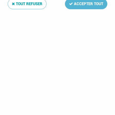
TOUT REFUSER
ACCEPTER TOUT
Album Regular Groenland II 2000-2018
Soyez le premier à donner votre avis !
173
,
00
€
TTC
Réf. :
DA5462
52 feuilles: 37-62,B14-39
Album Regular Groenland II 2000-2012