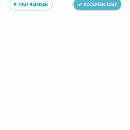
TOUT REFUSER
ACCEPTER TOUT
2004 - France Timbres n° 3632/3633 - Saint Valentin
- Cœurs de Karl Lagerfeld
Soyez le premier à donner votre avis !
1
,
95
€
TTC
Réf. :
FRA-3632
(MNH**) Timbres neufs