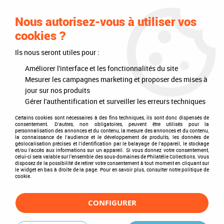
0
Nous autorisez-vous à utiliser vos
cookies ?
Ils nous seront utiles pour :
Accueil
>
Timbres
>
France
>
Poste (Timbres)
>
2000 - 2004
>
2004
>
2004 - France Timbres n° 3632/3633 - Saint Valentin - Cœurs de Karl
Améliorer l'interface et les fonctionnalités du site
Lagerfeld
Mesurer les campagnes marketing et proposer des mises à
jour sur nos produits
Gérer l'authentification et surveiller les erreurs techniques
Certains cookies sont nécessaires à des fins techniques, ils sont donc dispensés de
consentement. D'autres, non obligatoires, peuvent être utilisés pour la
personnalisation des annonces et du contenu, la mesure des annonces et du contenu,
la connaissance de l'audience et le développement de produits, les données de
géolocalisation précises et l'identification par le balayage de l'appareil, le stockage
et/ou l'accès aux informations sur un appareil. Si vous donnez votre consentement,
celui-ci sera valable sur l’ensemble des sous-domaines de Philatélie Collections. Vous
disposez de la possibilité de retirer votre consentement à tout moment en cliquant sur
le widget en bas à droite de la page. Pour en savoir plus, consulter notre politique de
cookie.
CONFIGURER