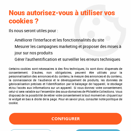
0
Nous autorisez-vous à utiliser vos
cookies ?
Ils nous seront utiles pour :
Accueil
>
Timbres
>
Timbres du monde
>
Pays
>
ONU Nations Unies
>
ONU New York
>
1998 - Nations Unies New York Carnet n° C777 - Le
Améliorer l'interface et les fonctionnalités du site
château de Schönbrunn à Vienne (Autriche)
Mesurer les campagnes marketing et proposer des mises à
jour sur nos produits
Gérer l'authentification et surveiller les erreurs techniques
Certains cookies sont nécessaires à des fins techniques, ils sont donc dispensés de
consentement. D'autres, non obligatoires, peuvent être utilisés pour la
personnalisation des annonces et du contenu, la mesure des annonces et du contenu,
la connaissance de l'audience et le développement de produits, les données de
géolocalisation précises et l'identification par le balayage de l'appareil, le stockage
et/ou l'accès aux informations sur un appareil. Si vous donnez votre consentement,
celui-ci sera valable sur l’ensemble des sous-domaines de Philatélie Collections. Vous
disposez de la possibilité de retirer votre consentement à tout moment en cliquant sur
le widget en bas à droite de la page. Pour en savoir plus, consulter notre politique de
cookie.
CONFIGURER