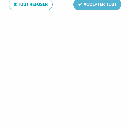
TOUT REFUSER
ACCEPTER TOUT
1998 - Nations Unies New York Carnet n° C777 - Le
château de Schönbrunn à Vienne (Autriche)
Soyez le premier à donner votre avis !