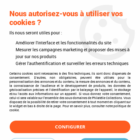
0
Nous autorisez-vous à utiliser vos
cookies ?
Ils nous seront utiles pour :
Accueil
>
Timbres
>
Timbres du monde
>
Pays
>
Europe
>
Guernesey
>
1993 - Guernesey 616-619 - Europa
Améliorer l'interface et les fonctionnalités du site
Mesurer les campagnes marketing et proposer des mises à
jour sur nos produits
Gérer l'authentification et surveiller les erreurs techniques
Certains cookies sont nécessaires à des fins techniques, ils sont donc dispensés de
consentement. D'autres, non obligatoires, peuvent être utilisés pour la
personnalisation des annonces et du contenu, la mesure des annonces et du contenu,
la connaissance de l'audience et le développement de produits, les données de
géolocalisation précises et l'identification par le balayage de l'appareil, le stockage
et/ou l'accès aux informations sur un appareil. Si vous donnez votre consentement,
celui-ci sera valable sur l’ensemble des sous-domaines de Philatélie Collections. Vous
disposez de la possibilité de retirer votre consentement à tout moment en cliquant sur
le widget en bas à droite de la page. Pour en savoir plus, consulter notre politique de
cookie.
CONFIGURER