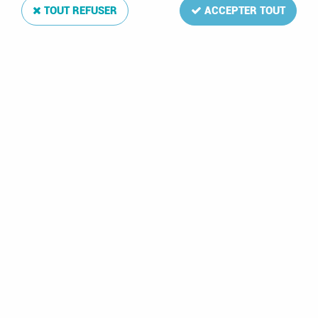
TOUT REFUSER
ACCEPTER TOUT
1993 - Guernesey 616-619 - Europa
Soyez le premier à donner votre avis !
2
,
50
€
TTC
Réf. :
GUER-616set
Série de timbres neufs (NSC **)
Art contemporain
- 24p. Kelly Fletcher