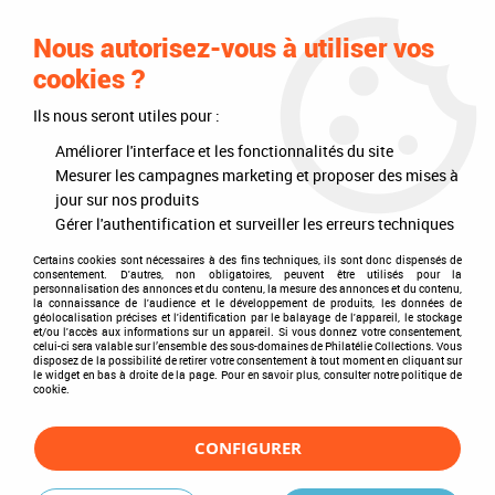
0
Nous autorisez-vous à utiliser vos
cookies ?
Ils nous seront utiles pour :
Accueil
>
Timbres
>
Timbres du monde
>
Pays
>
Asie
>
Thaïlande
>
1990 -
Thailande Bloc n° 22 - Minéraux
Améliorer l'interface et les fonctionnalités du site
Mesurer les campagnes marketing et proposer des mises à
jour sur nos produits
Gérer l'authentification et surveiller les erreurs techniques
Certains cookies sont nécessaires à des fins techniques, ils sont donc dispensés de
consentement. D'autres, non obligatoires, peuvent être utilisés pour la
personnalisation des annonces et du contenu, la mesure des annonces et du contenu,
la connaissance de l'audience et le développement de produits, les données de
géolocalisation précises et l'identification par le balayage de l'appareil, le stockage
et/ou l'accès aux informations sur un appareil. Si vous donnez votre consentement,
celui-ci sera valable sur l’ensemble des sous-domaines de Philatélie Collections. Vous
disposez de la possibilité de retirer votre consentement à tout moment en cliquant sur
le widget en bas à droite de la page. Pour en savoir plus, consulter notre politique de
cookie.
CONFIGURER