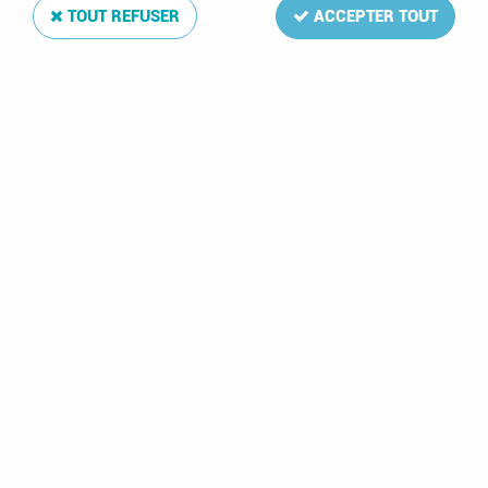
TOUT REFUSER
ACCEPTER TOUT
1990 - Thailande Bloc n° 22 - Minéraux
Soyez le premier à donner votre avis !
4
,
50
€
TTC
Réf. :
THAI-B22
Bloc de Thaïlande (YT-B22)
Minéraux
T.-P. de même date réunis sur feuillet numéroté de 155x110 mm