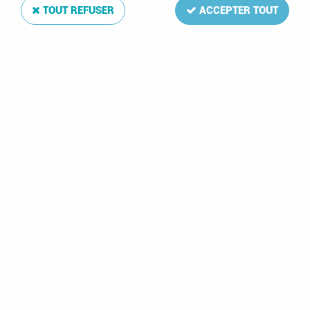
TOUT REFUSER
ACCEPTER TOUT
1987 - Centrafrique 773-776 - Papillons
Soyez le premier à donner votre avis !
7
,
50
€
TTC