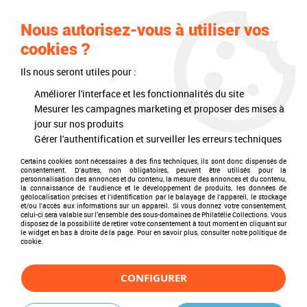
0
Nous autorisez-vous à utiliser vos
cookies ?
Ils nous seront utiles pour :
Accueil
>
Timbres
>
Timbres du monde
>
Pays
>
Afrique
>
Centrafrique
>
1987 - Centrafrique 773-776 - Papillons
Améliorer l'interface et les fonctionnalités du site
Mesurer les campagnes marketing et proposer des mises à
jour sur nos produits
Gérer l'authentification et surveiller les erreurs techniques
Certains cookies sont nécessaires à des fins techniques, ils sont donc dispensés de
consentement. D'autres, non obligatoires, peuvent être utilisés pour la
personnalisation des annonces et du contenu, la mesure des annonces et du contenu,
la connaissance de l'audience et le développement de produits, les données de
géolocalisation précises et l'identification par le balayage de l'appareil, le stockage
et/ou l'accès aux informations sur un appareil. Si vous donnez votre consentement,
celui-ci sera valable sur l’ensemble des sous-domaines de Philatélie Collections. Vous
disposez de la possibilité de retirer votre consentement à tout moment en cliquant sur
le widget en bas à droite de la page. Pour en savoir plus, consulter notre politique de
cookie.
CONFIGURER