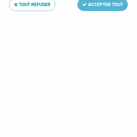
TOUT REFUSER
ACCEPTER TOUT
1985 - France Enveloppe 1er jour EMP n° T2369A -
40e Anniversaire de la Victoire
Soyez le premier à donner votre avis !
2
,
10
€
TTC
Réf. :
FDC-EMP1424
Enveloppe 1er jour FRANCE (YT-T2369A)
40ème anniversaire de la victoire
Oblitération Premier Jour, Paris 8/5/1985