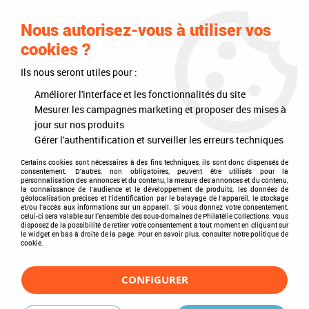
0
Nous autorisez-vous à utiliser vos
cookies ?
Ils nous seront utiles pour :
Accueil
>
Timbres
>
France
>
FDC - Enveloppes 1er Jour
>
1985 - France
Enveloppe 1er jour EMP n° T2369A - 40e Anniversaire de la Victoire
Améliorer l'interface et les fonctionnalités du site
Mesurer les campagnes marketing et proposer des mises à
jour sur nos produits
Gérer l'authentification et surveiller les erreurs techniques
Certains cookies sont nécessaires à des fins techniques, ils sont donc dispensés de
consentement. D'autres, non obligatoires, peuvent être utilisés pour la
personnalisation des annonces et du contenu, la mesure des annonces et du contenu,
la connaissance de l'audience et le développement de produits, les données de
géolocalisation précises et l'identification par le balayage de l'appareil, le stockage
et/ou l'accès aux informations sur un appareil. Si vous donnez votre consentement,
celui-ci sera valable sur l’ensemble des sous-domaines de Philatélie Collections. Vous
disposez de la possibilité de retirer votre consentement à tout moment en cliquant sur
le widget en bas à droite de la page. Pour en savoir plus, consulter notre politique de
cookie.
CONFIGURER