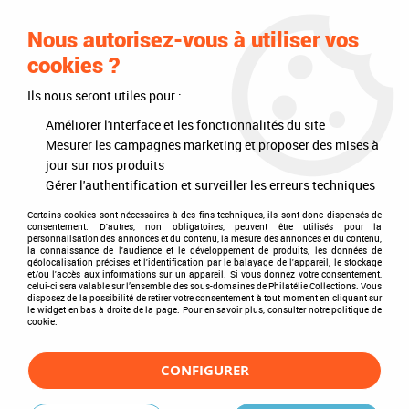
0
Nous autorisez-vous à utiliser vos
cookies ?
Ils nous seront utiles pour :
Accueil
>
Timbres
>
Timbres du monde
>
Pays
>
Afrique
>
Seychelles
>
1980 - Seychelles Timbres n° 446/449 - Jeux Olympiques d'été - 1980
Améliorer l'interface et les fonctionnalités du site
Moscou
Mesurer les campagnes marketing et proposer des mises à
jour sur nos produits
Gérer l'authentification et surveiller les erreurs techniques
Certains cookies sont nécessaires à des fins techniques, ils sont donc dispensés de
consentement. D'autres, non obligatoires, peuvent être utilisés pour la
personnalisation des annonces et du contenu, la mesure des annonces et du contenu,
la connaissance de l'audience et le développement de produits, les données de
géolocalisation précises et l'identification par le balayage de l'appareil, le stockage
et/ou l'accès aux informations sur un appareil. Si vous donnez votre consentement,
celui-ci sera valable sur l’ensemble des sous-domaines de Philatélie Collections. Vous
disposez de la possibilité de retirer votre consentement à tout moment en cliquant sur
le widget en bas à droite de la page. Pour en savoir plus, consulter notre politique de
cookie.
CONFIGURER