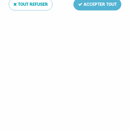
TOUT REFUSER
ACCEPTER TOUT
1980 - Seychelles Timbres n° 446/449 - Jeux
Olympiques d'été - 1980 Moscou
Soyez le premier à donner votre avis !
2
,
40
€
TTC
Réf. :
SEYC-446
Série complète de 4 timbres des Seychelles
(YT-446/449)
Jeux Olympiques d'été - 1980 Moscou