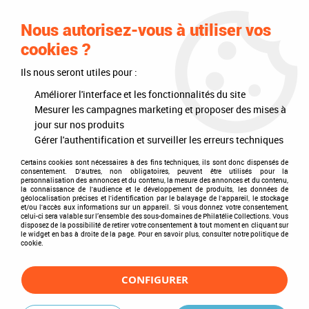
0
Nous autorisez-vous à utiliser vos
cookies ?
Ils nous seront utiles pour :
Accueil
>
Timbres
>
Timbres du monde
>
Pays
>
Moyen-Orient
>
Arabie du sud-est
>
Ras al Khaima (1965-1972)
>
1969 - Ras Al Khaima
Améliorer l'interface et les fonctionnalités du site
(Arabie du sud-est) n° m317/320 - Espace
Mesurer les campagnes marketing et proposer des mises à
jour sur nos produits
Gérer l'authentification et surveiller les erreurs techniques
Certains cookies sont nécessaires à des fins techniques, ils sont donc dispensés de
consentement. D'autres, non obligatoires, peuvent être utilisés pour la
personnalisation des annonces et du contenu, la mesure des annonces et du contenu,
la connaissance de l'audience et le développement de produits, les données de
géolocalisation précises et l'identification par le balayage de l'appareil, le stockage
et/ou l'accès aux informations sur un appareil. Si vous donnez votre consentement,
celui-ci sera valable sur l’ensemble des sous-domaines de Philatélie Collections. Vous
disposez de la possibilité de retirer votre consentement à tout moment en cliquant sur
le widget en bas à droite de la page. Pour en savoir plus, consulter notre politique de
cookie.
CONFIGURER