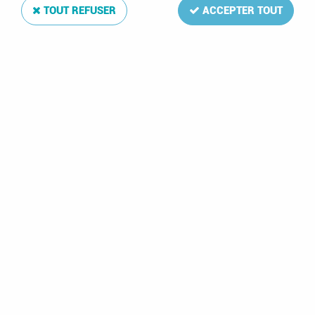
TOUT REFUSER
ACCEPTER TOUT
1969 - Ras Al Khaima (Arabie du sud-est) n°
m317/320 - Espace
Soyez le premier à donner votre avis !
1
,
50
€
TTC
Réf. :
RAAK-m317s
Série complète de 4 timbres de Ras Al Khaima
(Arabie du sud-est)
Espace (M) A317/A320